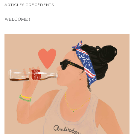
NAVIGATION
ARTICLES PRÉCÉDENTS
AU
WELCOME !
SEIN
DES
ARTICLES